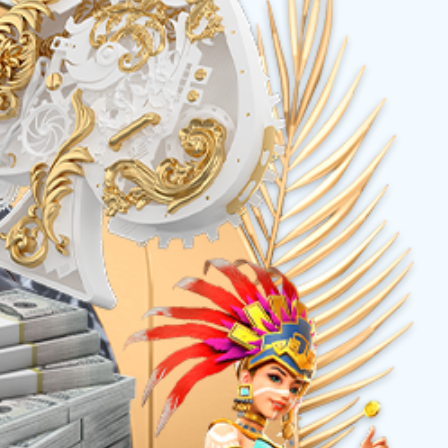
新导师来指导其冲击更高荣誉。消息人士透