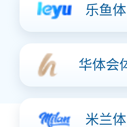
上一篇：
1胜1负后中国男篮世预赛名单呼之…
延伸阅读
崔康熙换人后场均进球0.8个远超乔迪0.3