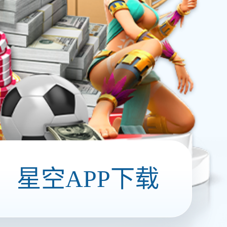
性，以及中国田径队在人才选拔上的谨慎态
提升。原教练因个人原因离职后，队伍一度
锦赛冠军，其技术细节和心理调适都需要资
内经验丰富的跳远名师，也有曾培养出奥运
跑节奏。毕竟，王嘉男在近年比赛中虽展现
于提拔年轻教练，以长期培养跳远组的新生