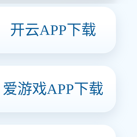
跳远项目的卫冕重任，但竞争对手如美国、
时反馈，王嘉男可能难以针对个人短板进行
到位。跳远组其他选手如张耀广也在积极备
锦赛成绩，更将为巴黎奥运周期的持续发展
的前路充满挑战，但找对导师，他依然有能