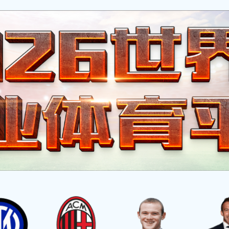
App下载
公司介绍
体育热讯
PP与网页版入口｜畅享全球体
盖足球、篮球、电竞等项目的赛事资讯与数据内容，
，聚焦热门体育内容， 助您轻松获取赛事动态，
手机App
网页版