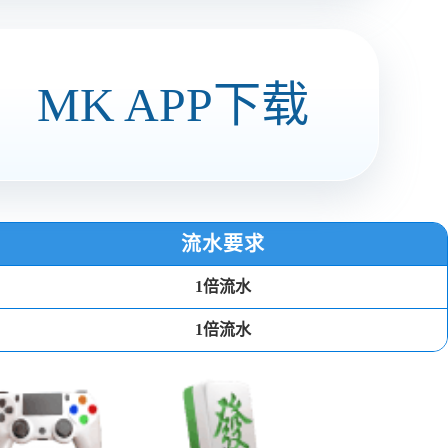
20+5，对比广东
迎来了一名关键球员——赵睿的加盟。...
推荐平台