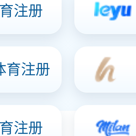
林葳单场轰下51分创本土