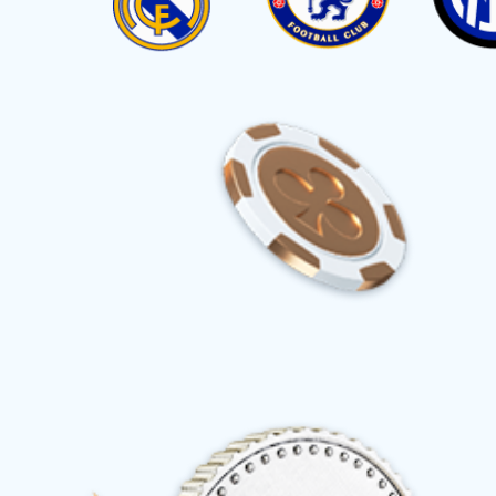
安德列娃2026年对阵TOP
2026-06-05 19:44
69 次阅读
首页
/
体育热讯
在2026赛季的网球赛场上，一位年轻的