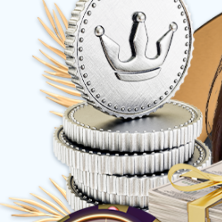
十的顶尖选手取得了6胜1负的骄人战绩。
女，用实力证明了自己绝非昙花一现，而