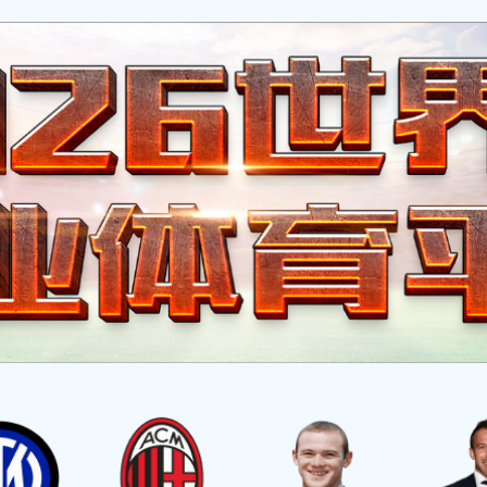
App下载
公司介绍
体育热讯
PP与网页版入口｜畅享全球体
盖足球、篮球、电竞等项目的赛事资讯与数据内容，
，聚焦热门体育内容， 助您轻松获取赛事动态，
手机App
网页版