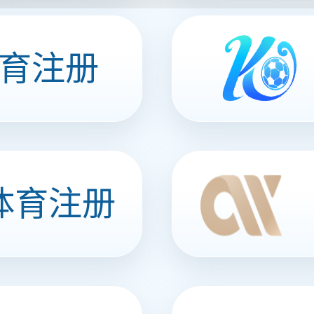
后的秘密武器
高效的胜率，得益于她近年来在技术上的全面革新。她的发球不
难以预判。更令人印象深刻的是她的接发球能力，在面对高压发
入被动。此外，她的移动速度在女子网坛堪称顶级，覆盖全场的
不同打法的TOP10选手时，都能找到破解之道。无论是面对力
突然的变速来掌控比赛节奏。这种全能打法，正是她作为新星崛
精神力量
质上的成长同样令人惊叹。在今年的关键比赛中，她多次在比分
在首盘2-5落后的情况下连追五局，最终以7-5拿下胜利。这种
赛后采访中曾坦言：“以前落后时我会慌张，但现在我学会了专注
，反而能够发挥出120%的实力。随着心理抗压能力的提升，这位