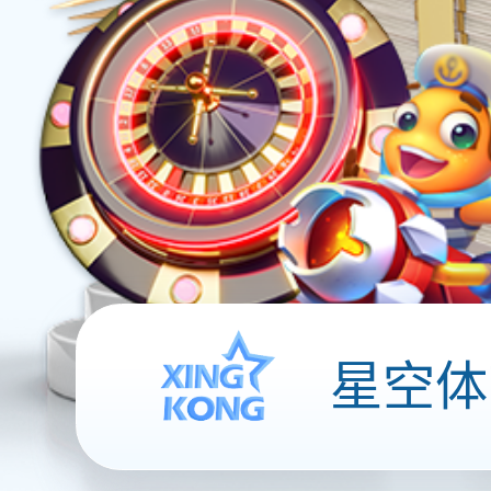
突破重围：从挑战者到
回顾安德列娃2026赛季的征程，她在与
时排名第三的萨巴伦卡，这场胜利被媒体
公开赛上战胜了世界第一斯瓦泰克，还在
高水平的竞技状态。唯一的败绩是在美网
较高下的潜力。安德列娃的崛起并非偶然
屡屡上演逆转好戏。