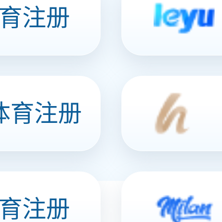
女子网坛注入了新的活力。她以6胜1负的战绩证明了自己完全有能
升势头，并在大满贯赛事中突破最后一道防线，那么她不仅会成
是令人期待，而安德列娃无疑已经站在了舞台中央，等待着书写