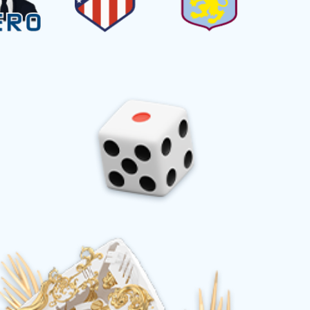
·安德列娃在今年的比赛中，对阵世界排名前